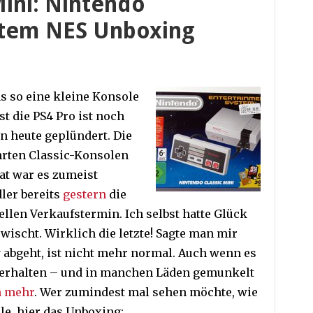
Mini: Nintendo
stem NES Unboxing
s so eine kleine Konsole
t die PS4 Pro ist noch
n heute geplündert. Die
hrten Classic-Konsolen
Tat war es zumeist
ler bereits
gestern
die
ellen Verkaufstermin. Ich selbst hatte Glück
wischt. Wirklich die letzte! Sagte man mir
 abgeht, ist nicht mehr normal. Auch wenn es
zu erhalten – und in manchen Läden gemunkelt
n mehr
. Wer zumindest mal sehen möchte, wie
le, hier das Unboxing: