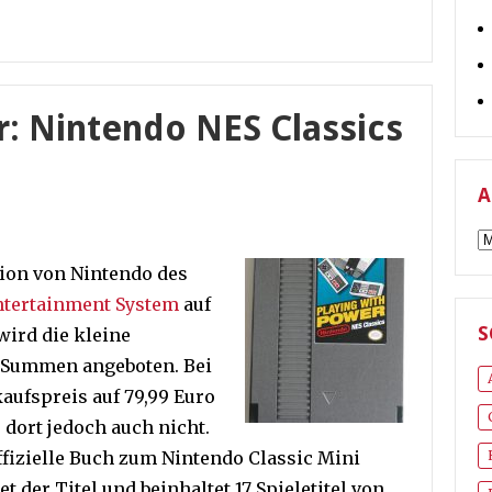
r: Nintendo NES Classics
A
A
ion von Nintendo des
ntertainment System
auf
S
ird die kleine
e Summen angeboten. Bei
kaufspreis auf 79,99 Euro
e dort jedoch auch nicht.
ffizielle Buch zum Nintendo Classic Mini
et der Titel und beinhaltet 17 Spieletitel von