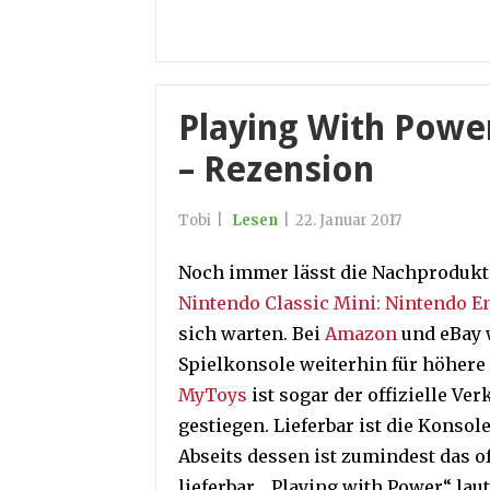
Playing With Powe
– Rezension
Tobi
|
Lesen
|
22. Januar 2017
Noch immer lässt die Nachprodukt
Nintendo Classic Mini: Nintendo E
sich warten. Bei
Amazon
und eBay w
Spielkonsole weiterhin für höher
MyToys
ist sogar der offizielle Ver
gestiegen. Lieferbar ist die Konsol
Abseits dessen ist zumindest das o
lieferbar. „Playing with Power“ laut