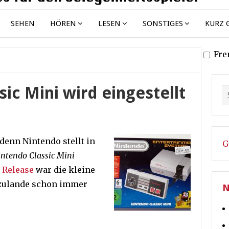
SEHEN
HÖREN
LESEN
SONSTIGES
KURZ 
Fre
ic Mini wird eingestellt
denn Nintendo stellt in
G
ntendo Classic Mini
m
Release
war die kleine
rzulande schon immer
N