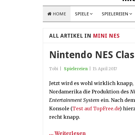
HOME
SPIELE
SPIELEREIEN
ALL ARTIKEL IN
MINI NES
Nintendo NES Class
Tobi
|
Spielereien
|
15. April 2017
Jetzt wird es wohl wirklich knapp, 
Nordamerika die Produktion des
Ni
Entertainment System
ein. Nach de
Konsole (
Test auf TopFree.de
) hie
recht knapp.
… Weiterlesen