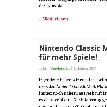
der Konsole.
… Weiterlesen
Nintendo Classic 
für mehr Spiele!
Tobi
|
Spielereien
|
10. Januar 2017
Irgendwie haben wir es alle ja sch
dass das
Nintendo Classic Mini: Nin
immer noch nahezu ausverkauft ist
es aber wohl eine Nachlieferung g
noch mehr als die 30 Spiele install