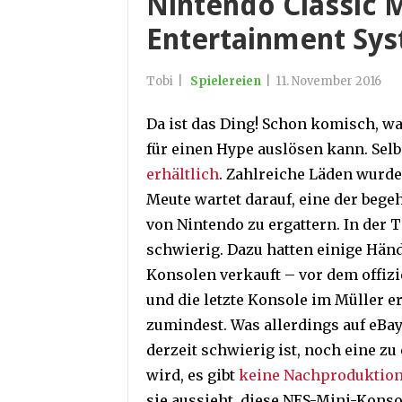
Nintendo Classic 
Entertainment Sy
Tobi
|
Spielereien
|
11. November 2016
Da ist das Ding! Schon komisch, wa
für einen Hype auslösen kann. Selbs
erhältlich
. Zahlreiche Läden wurde
Meute wartet darauf, eine der bege
von Nintendo zu ergattern. In der 
schwierig. Dazu hatten einige Händ
Konsolen verkauft – vor dem offizi
und die letzte Konsole im Müller er
zumindest. Was allerdings auf eBay
derzeit schwierig ist, noch eine 
wird, es gibt
keine Nachproduktio
sie aussieht, diese NES-Mini-Konso