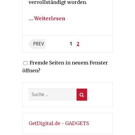
vervollständigt worden.
… Weiterlesen
Seitennummerierung
PREV
1
2
der
Fremde Seiten in neuem Fenster
Beiträge
öffnen?
GetDigital.de - GADGETS