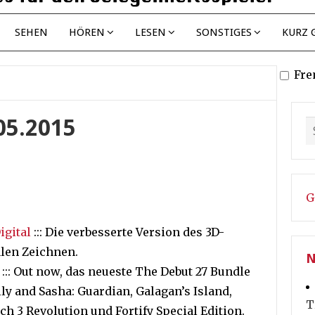
SEHEN
HÖREN
LESEN
SONSTIGES
KURZ 
Fre
.05.2015
G
igital
::: Die verbesserte Version des 3D-
len Zeichnen.
N
::: Out now, das neueste The Debut 27 Bundle
lly and Sasha: Guardian, Galagan’s Island,
T
h 3 Revolution und Fortify Special Edition.