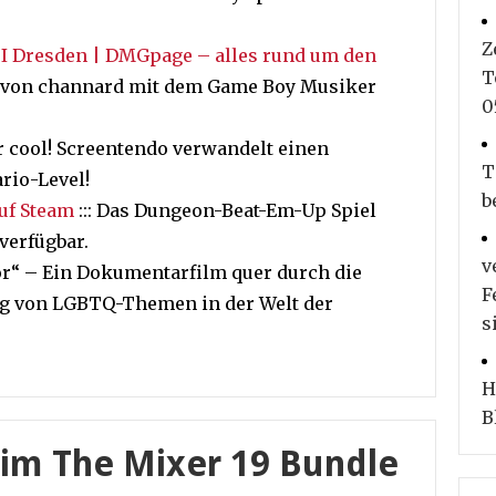
Z
 I Dresden | DMGpage – alles rund um den
T
ew von channard mit dem Game Boy Musiker
0
hr cool! Screentendo verwandelt einen
T
rio-Level!
b
auf Steam
::: Das Dungeon-Beat-Em-Up Spiel
 verfügbar.
v
or“ – Ein Dokumentarfilm quer durch die
F
g von LGBTQ-Themen in der Welt der
s
H
B
 im The Mixer 19 Bundle