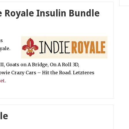
e Royale Insulin Bundle
as
yale.
I, Goats on A Bridge, On A Roll 3D,
owie Crazy Cars – Hit the Road. Letzteres
et
.
le