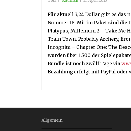
Tobi
|
Käuflich
|
11. April 2015
Für aktuell 3,24 Dollar gibt es das
Nummer 18. Mit im Paket sind die 
Platypus, Millenium 2 – Take Me Hi
Train Town, Probably Archery, Eron
Incognita – Chapter One: The Desce
wurden über 1.500 der Spielepakate
Bundle ist noch zwölf Tage via
www
Bezahlung erfolgt mit PayPal oder 
Allgemein