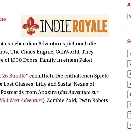
A
A
he
S
ibt es neben dem Adventurespiel noch die
nnos, The Chaos Engine, GunWorld, They
e of 1000 Doors: Family in einem Paket.
t 26 Bundle
“ erhältlich. Die enthaltenen Spiele
e Lost Glasses, Lilly and Sasha: Nexus of
 Postcards from Anozira (
das Adventure zur
ild West Adventure
), Zombie Zoid, Twin Robots