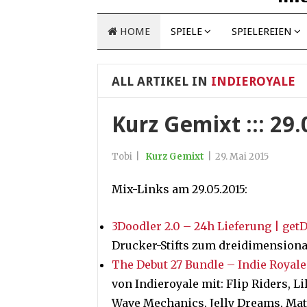
HOME
SPIELE
SPIELEREIEN
ALL ARTIKEL IN
INDIEROYALE
Kurz Gemixt ::: 29
Tobi
|
Kurz Gemixt
|
29. Mai 2015
Mix-Links am 29.05.2015:
3Doodler 2.0 – 24h Lieferung | getD
Drucker-Stifts zum dreidimensiona
The Debut 27 Bundle – Indie Royale
von Indieroyale mit: Flip Riders, Li
Wave Mechanics, Jelly Dreams, Matc