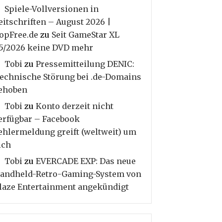
Spiele-Vollversionen in
eitschriften – August 2026 |
opFree.de
zu
Seit GameStar XL
5/2026 keine DVD mehr
Tobi
zu
Pressemitteilung DENIC:
echnische Störung bei .de-Domains
ehoben
Tobi
zu
Konto derzeit nicht
erfügbar – Facebook
ehlermeldung greift (weltweit) um
ich
Tobi
zu
EVERCADE EXP: Das neue
andheld-Retro-Gaming-System von
laze Entertainment angekündigt