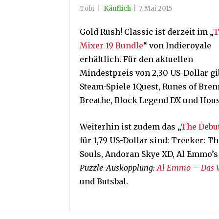
Tobi
|
Käuflich
|
7. Mai 2015
Gold Rush! Classic ist derzeit im „
T
Mixer 19 Bundle
“ von Indieroyale
erhältlich. Für den aktuellen
Mindestpreis von 2,30 US-Dollar g
Steam-Spiele 1Quest, Runes of Bre
Breathe, Block Legend DX und Hous
Weiterhin ist zudem das „
The Debu
für 1,79 US-Dollar sind: Treeker: Th
Souls, Andoran Skye XD, Al Emmo’s
Puzzle-Auskopplung:
Al Emmo – Das W
und Butsbal.