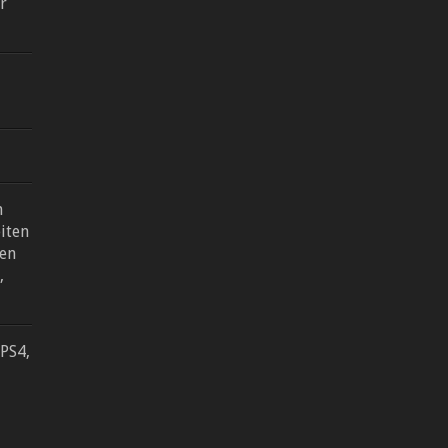
r
n
iten
en
,
PS4,