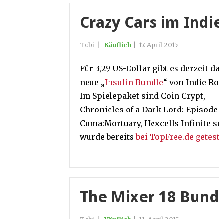
Crazy Cars im Indi
Tobi
|
Käuflich
|
17. April 2015
Für 3,29 US-Dollar gibt es derzeit d
neue „
Insulin Bundle
“ von Indie Ro
Im Spielepaket sind Coin Crypt,
Chronicles of a Dark Lord: Episode I
Coma:Mortuary, Hexcells Infinite s
wurde bereits
bei TopFree.de getest
The Mixer 18 Bund