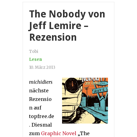
The Nobody von
Jeff Lemire –
Rezension
Tobi
Lesen
10. März 2013
michidiers
nächste
Rezensio
n auf
topfree.de
. Diesmal
zum
Graphic Novel
„The