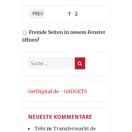
Seitennummerierung
PREV
1
2
der
Fremde Seiten in neuem Fenster
Beiträge
öffnen?
GetDigital.de - GADGETS
NEUESTE KOMMENTARE
Tobi
zu
Transfermarkt.de