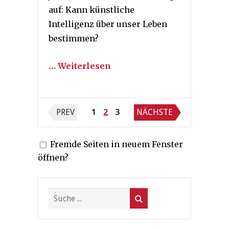
auf: Kann künstliche
Intelligenz über unser Leben
bestimmen?
… Weiterlesen
Seitennummerierung
PREV
1
2
3
NÄCHSTE
der
Fremde Seiten in neuem Fenster
Beiträge
öffnen?