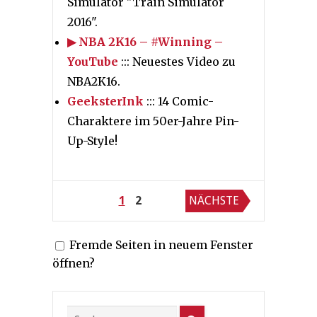
Simulator "Train Simulator
2016".
▶ NBA 2K16 – #Winning –
YouTube
::: Neuestes Video zu
NBA2K16.
GeeksterInk
::: 14 Comic-
Charaktere im 50er-Jahre Pin-
Up-Style!
Seitennummerierung
1
2
NÄCHSTE
der
Fremde Seiten in neuem Fenster
Beiträge
öffnen?