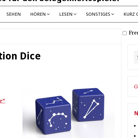
SEHEN
HÖREN
LESEN
SONSTIGES
KURZ 
Fre
tion Dice
G
e“
N