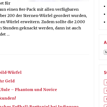
et für
nun einen 8er-Pack mit allen verfügbaren
über 200 der Sternen-Würfel geordert wurden,
uen Würfel erweitern. Zudem sollte die 2.000
n Stunden geknackt werden, dann ist auch
det …
A
A
bild-Würfel
S
hr Geld
i Ulule – Phantom und Novice
ekunden!
isches Fußball-Brettspiel bei Indiegogo