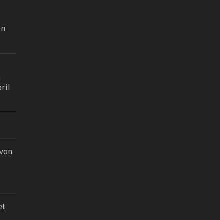
en
n
pril
 von
et