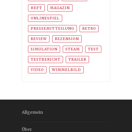
HEFT
MAGAZIN
ONLINESPIEL
PRESSEMITTEILUNG
RETRO
REVIEW
REZENSION
SIMULATION
STEAM
TEST
TESTBERICHT
TRAILER
VIDEO
WIMMELBILD
Allgemein
Über