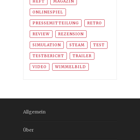
HEFT
MAGAZIN
ONLINESPIEL
PRESSEMITTEILUNG
RETRO
REVIEW
REZENSION
SIMULATION
STEAM
TEST
TESTBERICHT
TRAILER
VIDEO
WIMMELBILD
Allgemein
Über