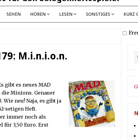
SEHEN
HÖREN
LESEN
SONSTIGES
KURZ 
Fre
9: M.i.n.i.o.n.
Es gibt es neues MAD
G
 die Minions. Genauer
3
. Wie neu! Naja, es gibt ja
-setigen Heft.
N
er immer noch als
 für 3,50 Euro. Erst