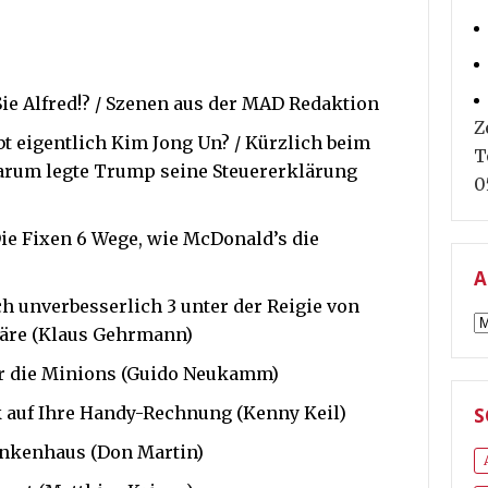
 Sie Alfred!? / Szenen aus der MAD Redaktion
Z
bt eigentlich Kim Jong Un? / Kürzlich beim
T
Warum legte Trump seine Steuererklärung
0
 Die Fixen 6 Wege, wie McDonald’s die
A
ch unverbesserlich 3 unter der Reigie von
A
wäre (Klaus Gehrmann)
für die Minions (Guido Neukamm)
ick auf Ihre Handy-Rechnung (Kenny Keil)
S
ankenhaus (Don Martin)