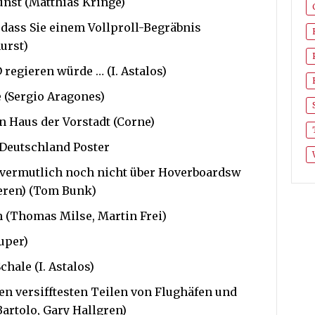
Kunst (Matthias Kringe)
, dass Sie einem Vollproll-Begräbnis
urst)
D regieren würde … (I. Astalos)
e (Sergio Aragones)
n Haus der Vorstadt (Corne)
n Deutschland Poster
Sie vermutlich noch nicht über Hoverboardsw
ieren) (Tom Bunk)
h (Thomas Milse, Martin Frei)
Kuper)
chale (I. Astalos)
den versifftesten Teilen von Flughäfen und
artolo, Gary Hallgren)