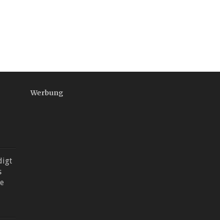
Werbung
digt
s
he