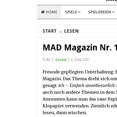
HOME
SPIELE
SPIELEREIEN
START
→
LESEN
MAD Magazin Nr. 17
Tobi
|
Lesen
|
4. Juni 2017
Freunde gepflegten Unterhaltung: 
Magazin. Das Thema dreht sich um
gesagt:
Ich – Einfach unverbesserlich 
auch noch andere Themen in dem 52
Ansonsten kann man das raue Papi
Klopapier verwenden. Ziemlich edel
lesen, dann wischen.