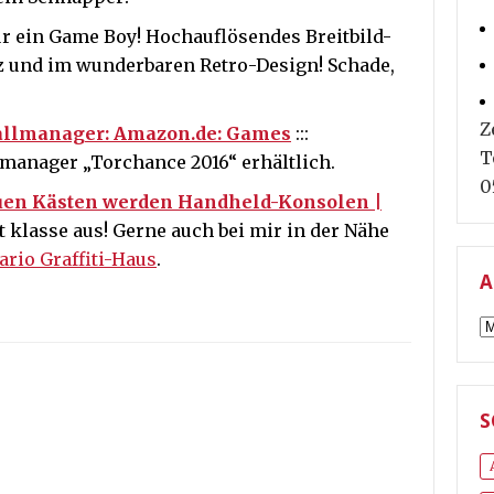
ür ein Game Boy! Hochauflösendes Breitbild-
uz und im wunderbaren Retro-Design! Schade,
Z
ballmanager: Amazon.de: Games
:::
T
lmanager „Torchance 2016“ erhältlich.
0
auen Kästen werden Handheld-Konsolen |
ht klasse aus! Gerne auch bei mir in der Nähe
rio Graffiti-Haus
.
A
A
S