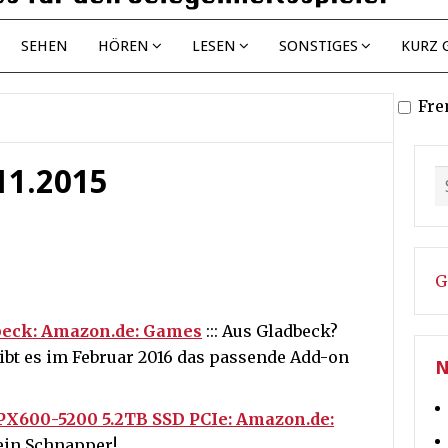
SEHEN
HÖREN
LESEN
SONSTIGES
KURZ 
Fre
.11.2015
G
beck: Amazon.de: Games
::: Aus Gladbeck?
ibt es im Februar 2016 das passende Add-on
N
X600-5200 5.2TB SSD PCIe: Amazon.de:
 ein Schnapper!