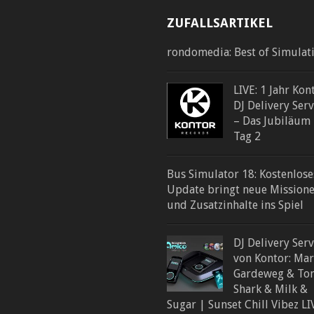
ZUFALLSARTIKEL
rondomedia: Best of Simulat
LIVE: 1 Jahr Kon
DJ Delivery Serv
– Das Jubiläum
Tag 2
Bus Simulator 18: Kostenlose
Update bringt neue Mission
und Zusatzinhalte ins Spiel
DJ Delivery Serv
von Kontor: Ma
Gardeweg & To
Shark & Milk &
Sugar | Sunset Chill Vibez LI