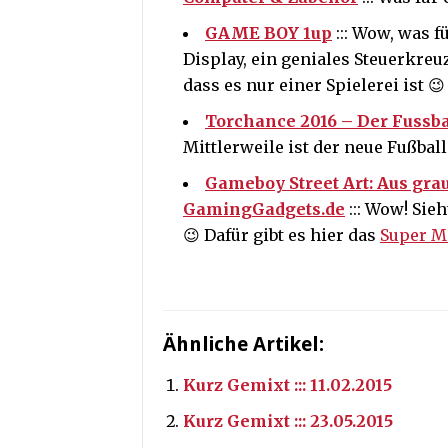
GAME BOY 1up
::: Wow, was f
Display, ein geniales Steuerkre
dass es nur einer Spielerei ist 😉
Torchance 2016 – Der Fuss
Mittlerweile ist der neue Fußbal
Gameboy Street Art: Aus gr
GamingGadgets.de
::: Wow! Sie
😉 Dafür gibt es hier das
Super Ma
Ähnliche Artikel:
Kurz Gemixt ::: 11.02.2015
Kurz Gemixt ::: 23.05.2015