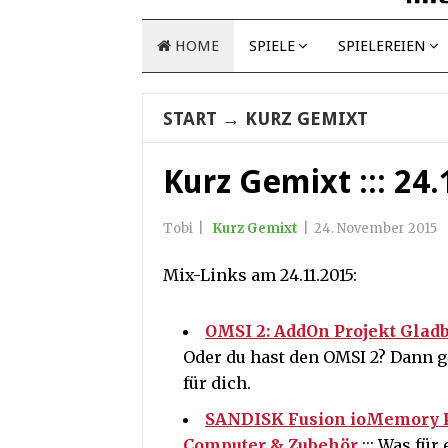
HOME
SPIELE
SPIELEREIEN
START
→
KURZ GEMIXT
Kurz Gemixt ::: 24
Tobi
|
Kurz Gemixt
|
24. November 2015
Mix-Links am 24.11.2015:
OMSI 2: AddOn Projekt Glad
Oder du hast den OMSI 2? Dann g
für dich.
SANDISK Fusion ioMemory P
Computer & Zubehör
::: Was für