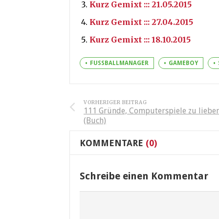
Kurz Gemixt ::: 21.05.2015
Kurz Gemixt ::: 27.04.2015
Kurz Gemixt ::: 18.10.2015
FUSSBALLMANAGER
GAMEBOY
VORHERIGER BEITRAG
111 Gründe, Computerspiele zu liebe
(Buch)
KOMMENTARE
(0)
Schreibe einen Kommentar