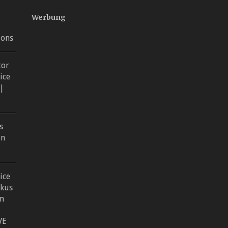
Werbung
ions
tor
ice
 |
s
en
ice
rkus
m
VE