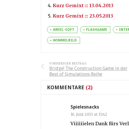
Kurz Gemixt ::: 13.04.2013
Kurz Gemixt ::: 23.05.2013
ANVIL-SOFT
FLASHGAME
INTE
WIMMELBILD
VORHERIGER BEITRAG
Bridge! The Construction Game in der
Best of Simulations‐Reihe
KOMMENTARE
(2)
Spielesnacks
16. Juni 2013 at 15:42
Viiiiiielen Dank fürs Verl