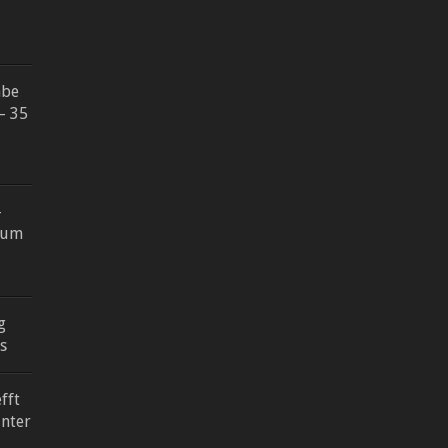
abe
– 35
-
ium
g
s
fft
inter