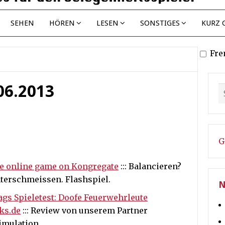
SEHEN
HÖREN
LESEN
SONSTIGES
KURZ 
Fre
.06.2013
G
ree online game on Kongregate
::: Balancieren?
nterschmeissen. Flashspiel.
N
ags Spieletest: Doofe Feuerwehrleute
ks.de
::: Review von unserem Partner
imulation.