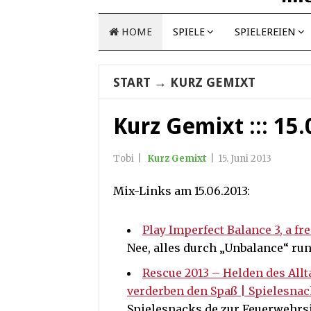
HOME
SPIELE
SPIELEREIEN
START
→
KURZ GEMIXT
Kurz Gemixt ::: 15
Tobi
|
Kurz Gemixt
|
15. Juni 2013
Mix-Links am 15.06.2013:
Play Imperfect Balance 3, a f
Nee, alles durch „Unbalance“ ru
Rescue 2013 – Helden des Allt
verderben den Spaß | Spielesnac
Spielesnacks.de zur Feuerwehrs