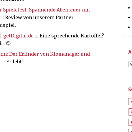
 Spieletest: Spannende Abenteuer mit
::: Review von unserem Partner
dspiel.
| getDigital.de
::: Eine sprechende Kartoffel?
i… 😉
A
ann: Der Erfinder von Klomanager und
e
::: Er lebt!
A
S