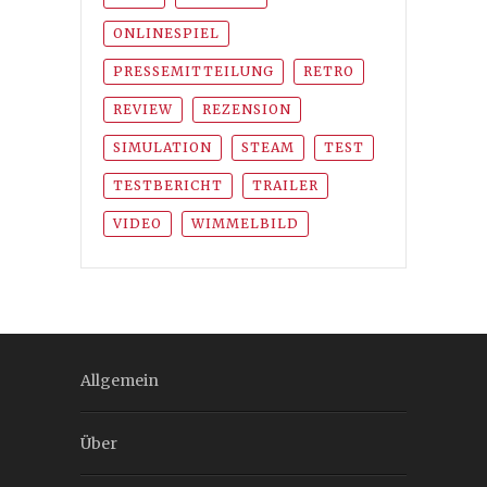
ONLINESPIEL
PRESSEMITTEILUNG
RETRO
REVIEW
REZENSION
SIMULATION
STEAM
TEST
TESTBERICHT
TRAILER
VIDEO
WIMMELBILD
Allgemein
Über