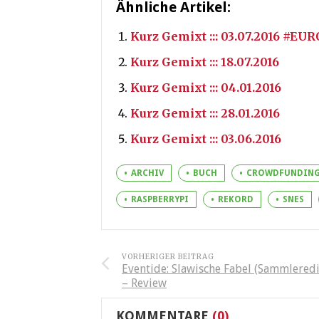
Ähnliche Artikel:
Kurz Gemixt ::: 03.07.2016 #EU
Kurz Gemixt ::: 18.07.2016
Kurz Gemixt ::: 04.01.2016
Kurz Gemixt ::: 28.01.2016
Kurz Gemixt ::: 03.06.2016
ARCHIV
BUCH
CROWDFUNDIN
RASPBERRYPI
REKORD
SNES
VORHERIGER BEITRAG
Eventide: Slawische Fabel (Sammleredi
– Review
KOMMENTARE
(0)