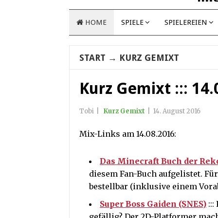
HOME
SPIELE
SPIELEREIEN
START
→
KURZ GEMIXT
Kurz Gemixt ::: 14
Tobi
|
Kurz Gemixt
|
14. August 2016
Mix-Links am 14.08.2016:
Das Minecraft Buch der Rek
diesem Fan-Buch aufgelistet. Fü
bestellbar (inklusive einem Vora
Super Boss Gaiden (SNES)
::
gefällig? Der 2D-Platformer mach