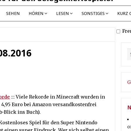
SEHEN
HÖREN
LESEN
SONSTIGES
KURZ 
Fre
.08.2016
G
orde
::: Viele Rekorde in Minecraft wurden in
r 4,95 Euro bei Amazon versandkostenfrei
N
b-Blick ins Buch).
: Kostenloses Spiel für den Super Nintendo
o
t einen super Eindruck. Wer sich selbst einen