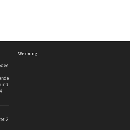
Werbung
pdee
ende
 und
4
et 2