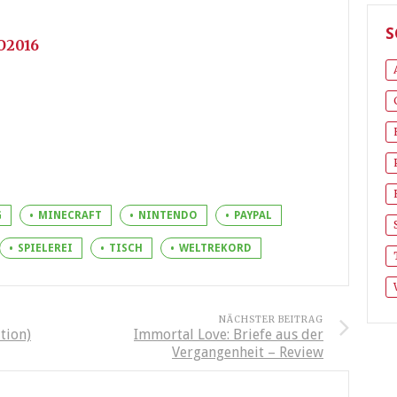
S
RO2016
G
MINECRAFT
NINTENDO
PAYPAL
SPIELEREI
TISCH
WELTREKORD
NÄCHSTER BEITRAG
tion)
Immortal Love: Briefe aus der
Vergangenheit – Review