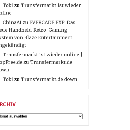
Tobi
zu
Transfermarkt ist wieder
nline
ChinaAI
zu
EVERCADE EXP: Das
eue Handheld-Retro-Gaming-
ystem von Blaze Entertainment
ngekündigt
Transfermarkt ist wieder online |
opFree.de
zu
Transfermarkt.de
own
Tobi
zu
Transfermarkt.de down
RCHIV
rchiv