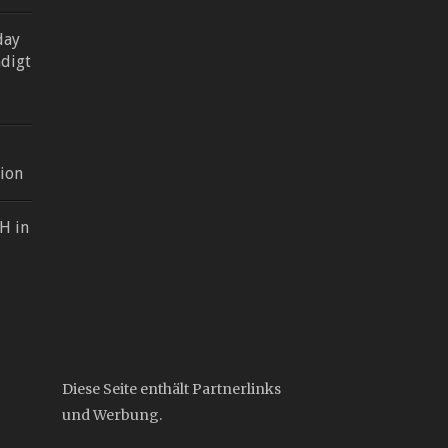
day
digt
ion
H in
Diese Seite enthält Partnerlinks
und Werbung.