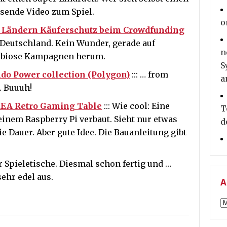
ssende Video zum Spiel.
o
n Ländern Käuferschutz beim Crowdfunding
n Deutschland. Kein Wunder, gerade auf
n
dubiose Kampagnen herum.
S
do Power collection (Polygon)
::: … from
a
t. Buuuh!
IKEA Retro Gaming Table
::: Wie cool: Eine
T
einem Raspberry Pi verbaut. Sieht nur etwas
d
e Dauer. Aber gute Idee. Die Bauanleitung gibt
r Spieletische. Diesmal schon fertig und …
sehr edel aus.
A
A