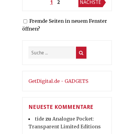
Seitennummerierung
1
2
NÄCHSTE
der
Fremde Seiten in neuem Fenster
Beiträge
öffnen?
GetDigital.de - GADGETS
NEUESTE KOMMENTARE
tide
zu
Analogue Pocket:
Transparent Limited Editions