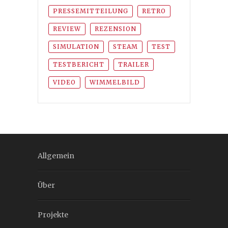
PRESSEMITTEILUNG
RETRO
REVIEW
REZENSION
SIMULATION
STEAM
TEST
TESTBERICHT
TRAILER
VIDEO
WIMMELBILD
Allgemein
Über
Projekte