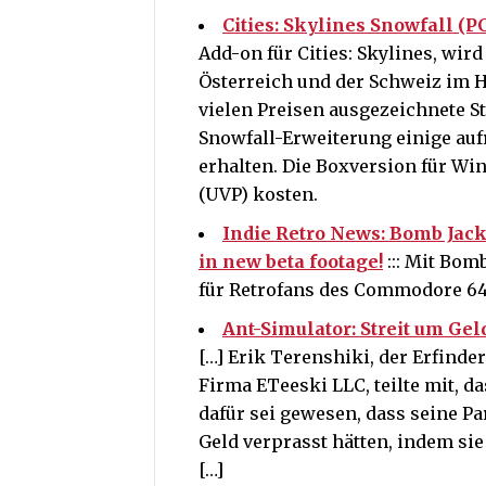
Cities: Skylines Snowfall (
Add-on für Cities: Skylines, wird
Österreich und der Schweiz im Ha
vielen Preisen ausgezeichnete St
Snowfall-Erweiterung einige auf
erhalten. Die Boxversion für Wi
(UVP) kosten.
Indie Retro News: Bomb Jack
in new beta footage!
::: Mit Bom
für Retrofans des Commodore 64
Ant-Simulator: Streit um Gel
[…] Erik Terenshiki, der Erfind
Firma ETeeski LLC, teilte mit, 
dafür sei gewesen, dass seine P
Geld verprasst hätten, indem sie
[…]