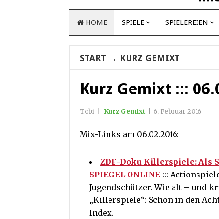
HOME
SPIELE
SPIELEREIEN
START
→
KURZ GEMIXT
Kurz Gemixt ::: 06
Tobi
|
Kurz Gemixt
|
6. Februar 2016
Mix-Links am 06.02.2016:
ZDF-Doku Killerspiele: Als 
SPIEGEL ONLINE
::: Actionspie
Jugendschützer. Wie alt – und kr
„Killerspiele“: Schon in den Acht
Index.