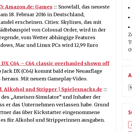
PC): Amazon.de: Games
::: Snowfall, das neueste
 am 18. Februar 2016 in Deutschland,
ndel erscheinen. Cities: Skylines, das mit
ädtebauspiel von Colossal Order, wird in der
Z
regende, vom Wetter abhängige Features
T
ndows, Mac und Linux PCs wird 12,99 Euro
0
 DX C64 – C64 classic overhauled shown off
b Jack DX (C64) kommt bald eine Neuauflage
A
 heraus. Mit neuem Gameplay-Video.
A
d, Alkohol und Stripper | Spielesnacks.de
:::
er des „Ameisen-Simulator“ und Inhaber der
dass er das Unternehmen verlassen habe. Grund
artner das über Kickstarter eingenommene
S
 es für Alkohol und Stripperinnen ausgaben.