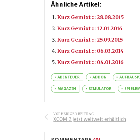
Ähnliche Artikel:
Kurz Gemixt ::: 28.08.2015
Kurz Gemixt ::: 12.01.2016
Kurz Gemixt ::: 25.09.2015
Kurz Gemixt ::: 06.03.2014
Kurz Gemixt ::: 04.01.2016
ABENTEUER
ADDON
AUFBAUSP
MAGAZIN
SIMULATOR
SPIELE
VORHERIGER BEITRAG
XCOM 2 jetzt weltweit erhältlich
KOMMENTARE
(0)