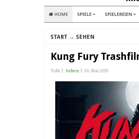
HOME
SPIELE
SPIELEREIEN
START
→
SEHEN
Kung Fury Trashfil
Tobi
|
Sehen
|
30. Mai 2015