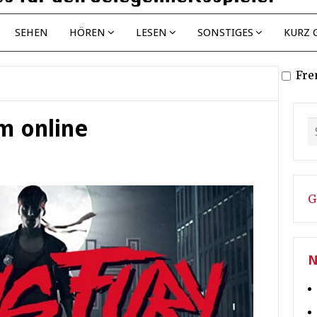
SEHEN
HÖREN
LESEN
SONSTIGES
KURZ 
Fre
m online
G
N