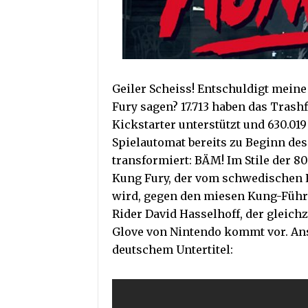
Geiler Scheiss! Entschuldigt mein
Fury sagen? 17.713 haben das Trash
Kickstarter unterstützt und
630.019
Spielautomat bereits zu Beginn de
transformiert: BÄM! Im Stile der 8
Kung Fury, der vom schwedischen R
wird, gegen den miesen Kung-Führer
Rider David Hasselhoff, der gleichz
Glove von Nintendo kommt vor. An
deutschem Untertitel: