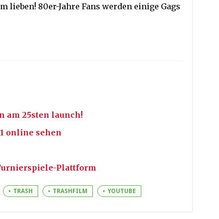
lm lieben! 80er-Jahre Fans werden einige Gags
on am 25sten launch!
 1 online sehen
Turnierspiele-Plattform
TRASH
TRASHFILM
YOUTUBE