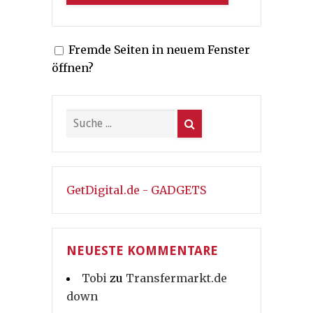
Fremde Seiten in neuem Fenster
öffnen?
GetDigital.de - GADGETS
NEUESTE KOMMENTARE
Tobi
zu
Transfermarkt.de
down