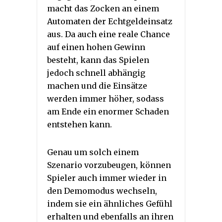
macht das Zocken an einem
Automaten der Echtgeldeinsatz
aus. Da auch eine reale Chance
auf einen hohen Gewinn
besteht, kann das Spielen
jedoch schnell abhängig
machen und die Einsätze
werden immer höher, sodass
am Ende ein enormer Schaden
entstehen kann.
Genau um solch einem
Szenario vorzubeugen, können
Spieler auch immer wieder in
den Demomodus wechseln,
indem sie ein ähnliches Gefühl
erhalten und ebenfalls an ihren