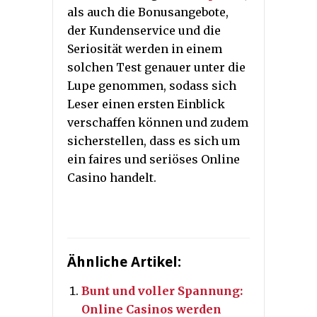
als auch die Bonusangebote,
der Kundenservice und die
Seriosität werden in einem
solchen Test genauer unter die
Lupe genommen, sodass sich
Leser einen ersten Einblick
verschaffen können und zudem
sicherstellen, dass es sich um
ein faires und seriöses Online
Casino handelt.
Ähnliche Artikel:
Bunt und voller Spannung:
Online Casinos werden