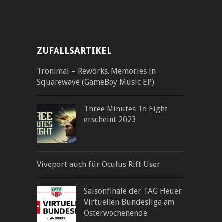
ZUFALLSARTIKEL
Tronimal – Reworks. Memories in
Squarewave (GameBoy Music EP)
Three Minutes To Eight
erscheint 2023
Viveport auch für Oculus Rift User
Saisonfinale der TAG Heuer
Virtuellen Bundesliga am
Osterwochenende