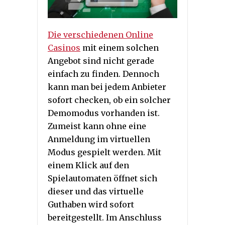
Die verschiedenen Online
Casinos
mit einem solchen
Angebot sind nicht gerade
einfach zu finden. Dennoch
kann man bei jedem Anbieter
sofort checken, ob ein solcher
Demomodus vorhanden ist.
Zumeist kann ohne eine
Anmeldung im virtuellen
Modus gespielt werden. Mit
einem Klick auf den
Spielautomaten öffnet sich
dieser und das virtuelle
Guthaben wird sofort
bereitgestellt. Im Anschluss