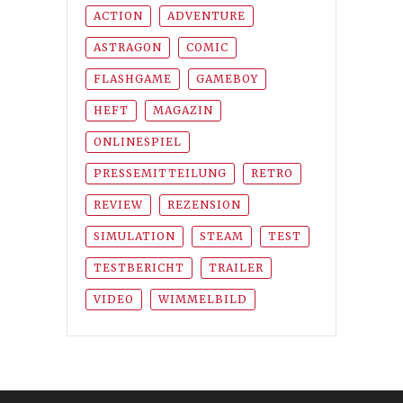
ACTION
ADVENTURE
ASTRAGON
COMIC
FLASHGAME
GAMEBOY
HEFT
MAGAZIN
ONLINESPIEL
PRESSEMITTEILUNG
RETRO
REVIEW
REZENSION
SIMULATION
STEAM
TEST
TESTBERICHT
TRAILER
VIDEO
WIMMELBILD