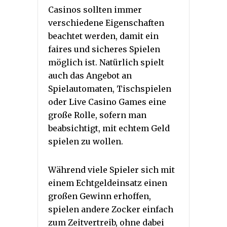
Casinos sollten immer
verschiedene Eigenschaften
beachtet werden, damit ein
faires und sicheres Spielen
möglich ist. Natürlich spielt
auch das Angebot an
Spielautomaten, Tischspielen
oder Live Casino Games eine
große Rolle, sofern man
beabsichtigt, mit echtem Geld
spielen zu wollen.
Während viele Spieler sich mit
einem Echtgeldeinsatz einen
großen Gewinn erhoffen,
spielen andere Zocker einfach
zum Zeitvertreib, ohne dabei