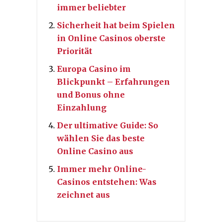
immer beliebter
Sicherheit hat beim Spielen
in Online Casinos oberste
Priorität
Europa Casino im
Blickpunkt – Erfahrungen
und Bonus ohne
Einzahlung
Der ultimative Guide: So
wählen Sie das beste
Online Casino aus
Immer mehr Online-
Casinos entstehen: Was
zeichnet aus