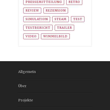
PRESSEMITTEILUNG
RETRO
REVIEW
REZENSION
SIMULATION
STEAM
TEST
TESTBERICHT
TRAILER
VIDEO
WIMMELBILD
Allgemein
Über
Projekte