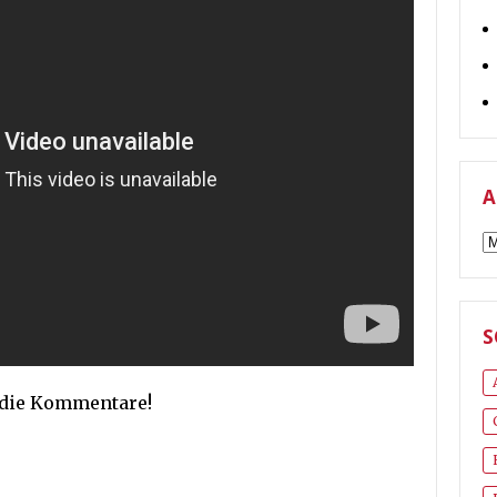
A
A
S
n die Kommentare!