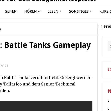
SEHEN
HÖREN
LESEN
SONSTIGES
KURZ 
Fre
O
o: Battle Tanks Gameplay
 2021
G
on Battle Tanks veröffentlicht. Gezeigt werden
 Tallarico und dem Senior Technical
rden:
N