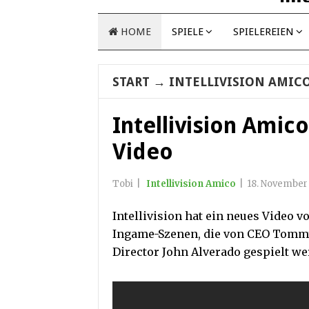
HOME
SPIELE
SPIELEREIEN
START
→
INTELLIVISION AMIC
Intellivision Amic
Video
Tobi
|
Intellivision Amico
|
18. November
Intellivision hat ein neues Video v
Ingame-Szenen, die von CEO Tommy
Director John Alverado gespielt we