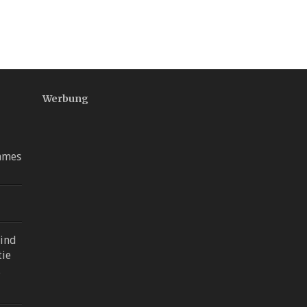
Werbung
ames
sind
tie
.