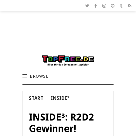
BROWSE
START
→
INSIDE³
INSIDE³: R2D2
Gewinner!