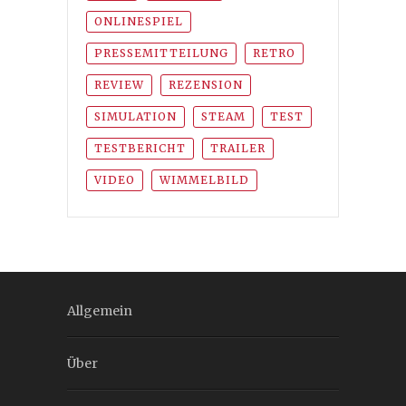
ONLINESPIEL
PRESSEMITTEILUNG
RETRO
REVIEW
REZENSION
SIMULATION
STEAM
TEST
TESTBERICHT
TRAILER
VIDEO
WIMMELBILD
Allgemein
Über