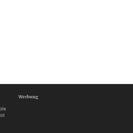
Werbung
ole
mit