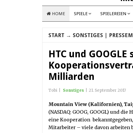
HOME
SPIELE
SPIELEREIEN
START
→
SONSTIGES
| PRESSEM
HTC und GOOGLE s
Kooperationsvertr
Milliarden
Tobi
|
Sonstiges
|
21. September 2017
Mountain View (Kalifornien), Tai
(NASDAQ: GOOG, GOOGL) und die H
eine Kooperation bekanntgegeben
Mitarbeiter – viele davon arbeiten