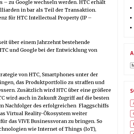
s – zu Google wechseln werden. HTC erhält
liarden in bar als Teil der Transaktion.
z für HTC Intellectual Property (IP –
seit über einem Jahrzehnt bestehende
HTC und Google bei der Entwicklung von
A
A
rategie von HTC, Smartphones unter der
ngen, das Produktportfolio zu straffen und
bessern. Zusätzlich wird HTC über eine größere
S
HTC wird auch in Zukunft Zugriff auf die besten
em Nachfolger des erfolgreichen Flaggschiffs
as Virtual Reality-Ökosystem weiter
ür das VIVE Businessvoran zu bringen. So
chnologien wie Internet of Things (IoT),