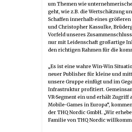
um Themen wie unternehmerisches
geht, wie z.B. die Wertschätzung u
Schaffen innerhalb eines größere
und Christopher Kassulke, Brüde
Vorfeld unseres Zusammenschlusse
nur mit Leidenschaft großartige Inh
den richtigen Rahmen für die komm
„Es ist eine wahre Win-Win Situatio
neuer Publisher für kleine und mit
unsere Gruppe einfügt und im Geg
Infrastruktur profitiert. Gemeins
VR-Segment ein und erhält Zugriff 
Mobile-Games in Europa“, komment
der THQ Nordic GmbH. „Wir erhebe
Familie von THQ Nordic willkomm