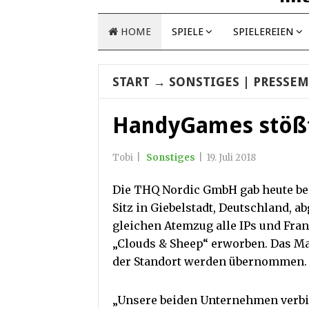
HOME
SPIELE
SPIELEREIEN
START
→
SONSTIGES
| PRESSEM
HandyGames stößt
Tobi
|
Sonstiges
|
19. Juli 2018
Die THQ Nordic GmbH gab heute be
Sitz in Giebelstadt, Deutschland, 
gleichen Atemzug alle IPs und Fra
„Clouds & Sheep“ erworben. Das M
der Standort werden übernommen.
„Unsere beiden Unternehmen verbin