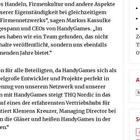
 Handeln, Firmenkultur und andere Aspekte
nserer Eigenständigkeit bei gleichzeitigem
n Firmennetzwerks“, sagen Markus Kassulke
rgespann und CEOs von HandyGames. „Im
s haben wir ein Team gefunden, das nicht
Z
alte veröffentlicht, sondern uns ebenfalls
T
enden Jahre bietet.“
0
n für alle Beteiligten, da HandyGames sich als
telgroße Entwickler und Projekte perfekt in
A
enzug von unserem Netzwerk und unserer
A
am mit HandyGames steigt THQ Nordic in das
auf eines der erfahrensten Vertriebshubs für
iert Klemens Kreuzer, Managing Director bei
n die Gläser und heißen HandyGames in der
S
en.“