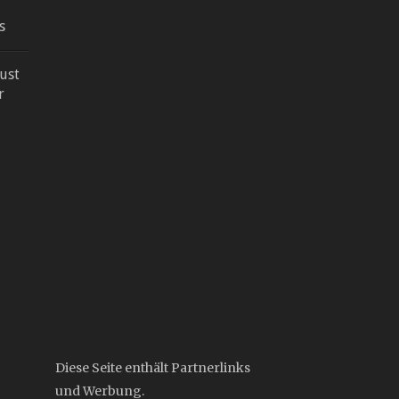
s
aust
r
Diese Seite enthält Partnerlinks
und Werbung.