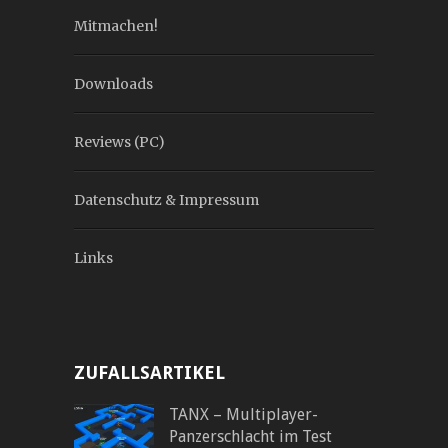
Mitmachen!
Downloads
Reviews (PC)
Datenschutz & Impressum
Links
ZUFALLSARTIKEL
TANX – Multiplayer-
Panzerschlacht im Test