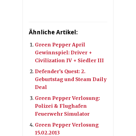
Ähnliche Artikel:
Green Pepper April
Gewinnspiel: Driver +
Civilization IV + Siedler III
Defender’s Quest: 2.
Geburtstag und Steam Daily
Deal
Green Pepper Verlosung:
Polizei & Flughafen
Feuerwehr Simulator
Green Pepper Verlosung
15.02.2013