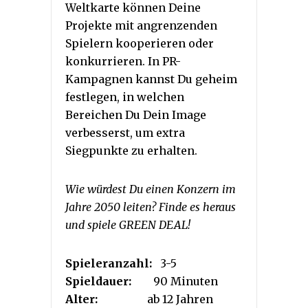
Weltkarte können Deine
Projekte mit angrenzenden
Spielern kooperieren oder
konkurrieren. In PR-
Kampagnen kannst Du geheim
festlegen, in welchen
Bereichen Du Dein Image
verbesserst, um extra
Siegpunkte zu erhalten.
Wie würdest Du einen Konzern im
Jahre 2050 leiten? Finde es heraus
und spiele GREEN DEAL!
Spieleranzahl:
3-5
Spieldauer:
90 Minuten
Alter:
ab 12 Jahren