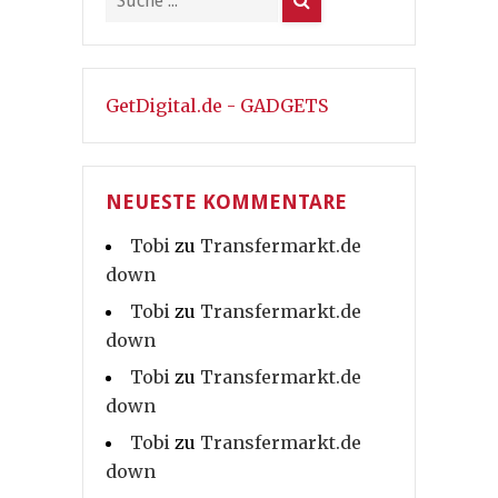
GetDigital.de - GADGETS
NEUESTE KOMMENTARE
Tobi
zu
Transfermarkt.de
down
Tobi
zu
Transfermarkt.de
down
Tobi
zu
Transfermarkt.de
down
Tobi
zu
Transfermarkt.de
down