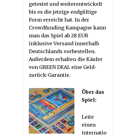
getestet und weiterentwickelt
bis es die jetzige endgültige
Form erreicht hat. In der
Crowdfunding Kampagne kann
man das Spiel ab 28 EUR
inklusive Versand innerhalb
Deutschlands vorbestellen.
Außerdem erhalten die Käufer
von GREEN DEAL eine Geld-
zurück-Garantie.
Über das
Spiel:
Leite
einen
internatio