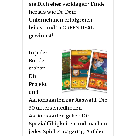
sie Dich eher verklagen? Finde
heraus wie Du Dein
Unternehmen erfolgreich
leitest und in GREEN DEAL
gewinnst!
In jeder
Runde
stehen
Dir
Projekt-
und
Aktionskarten zur Auswahl. Die
30 unterschiedlichen
Aktionskarten geben Dir
Spezialfähigkeiten und machen
jedes Spiel einzigartig. Auf der