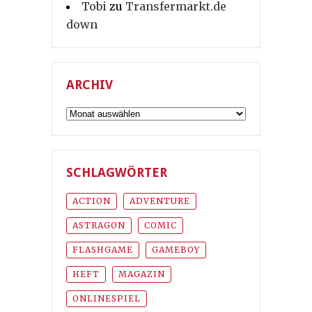
Tobi
zu
Transfermarkt.de
down
ARCHIV
Archiv
SCHLAGWÖRTER
ACTION
ADVENTURE
ASTRAGON
COMIC
FLASHGAME
GAMEBOY
HEFT
MAGAZIN
ONLINESPIEL