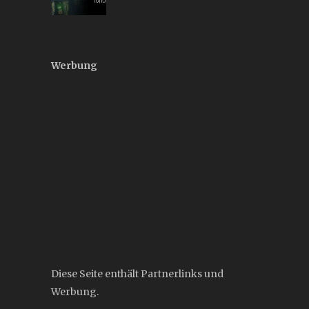
Werbung
Diese Seite enthält Partnerlinks und
Werbung.