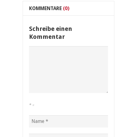
KOMMENTARE
(0)
Schreibe einen
Kommentar
*
=