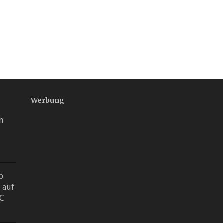
Werbung
m
b
s auf
PC