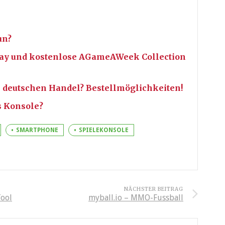
un?
lay und kostenlose AGameAWeek Collection
 deutschen Handel? Bestellmöglichkeiten!
s Konsole?
SMARTPHONE
SPIELEKONSOLE
NÄCHSTER BEITRAG
Tool
myball.io – MMO-Fussball