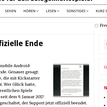
SEHEN
HÖREN
LESEN
SONSTIGES
KURZ 
Fre
izielle Ende
 mobile Android-
G
nde. Genauer gesagt:
, die mit Kickstarter
t. Wer Glück hatte,
N
restlichen Spiele
 seit dem 9. Januar 2017
geschaltet, der Support jetzt offiziell beendet.