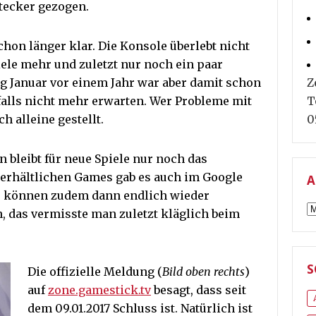
Stecker gezogen.
chon länger klar. Die Konsole überlebt nicht
ele mehr und zuletzt nur noch ein paar
g Januar vor einem Jahr war aber damit schon
Z
alls nicht mehr erwarten. Wer Probleme mit
T
h alleine gestellt.
0
n bleibt für neue Spiele nur noch das
erhältlichen Games gab es auch im Google
A
ys können zudem dann endlich wieder
A
 das vermisste man zuletzt kläglich beim
S
Die offizielle Meldung (
Bild oben rechts
)
auf
zone.gamestick.tv
besagt, dass seit
dem 09.01.2017 Schluss ist. Natürlich ist