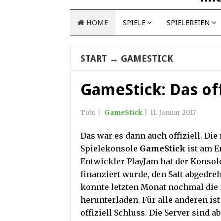
HOME
SPIELE
SPIELEREIEN
START
→
GAMESTICK
GameStick: Das off
Tobi
|
GameStick
|
11. Januar 2017
Das war es dann auch offiziell. Die
Spielekonsole
GameStick
ist am E
Entwickler PlayJam hat der Konsole
finanziert wurde, den Saft abgedreh
konnte letzten Monat nochmal die 
herunterladen. Für alle anderen ist
offiziell Schluss. Die Server sind ab