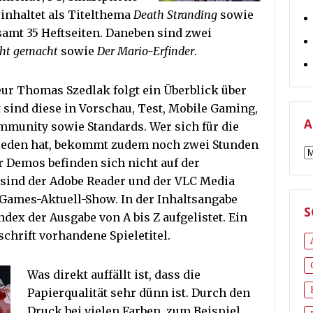
einhaltet als Titelthema
Death Stranding
sowie
esamt 35 Heftseiten. Daneben sind zwei
icht gemacht
sowie
Der Mario-Erfinder
.
r Thomas Szedlak folgt ein Überblick über
 sind diese in Vorschau, Test, Mobile Gaming,
A
ommunity sowie Standards. Wer sich für die
hieden hat, bekommt zudem noch zwei Stunden
A
r Demos befinden sich nicht auf der
s sind der Adobe Reader und der VLC Media
 Games-Aktuell-Show. In der Inhaltsangabe
S
dex der Ausgabe von A bis Z aufgelistet. Ein
schrift vorhandene Spieletitel.
Was direkt auffällt ist, dass die
Papierqualität sehr dünn ist. Durch den
Druck bei vielen Farben, zum Beispiel