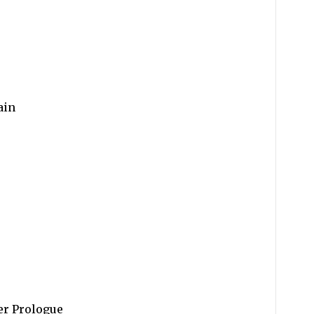
ain
er Prologue