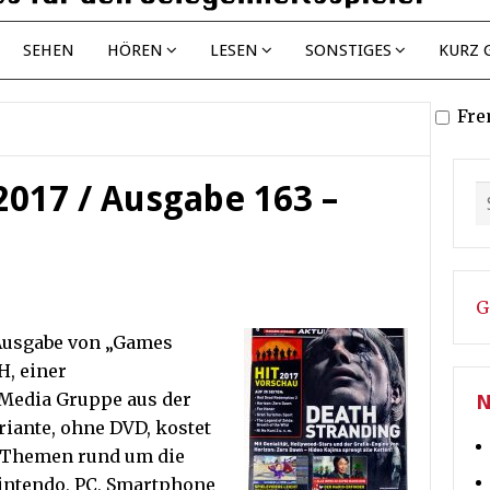
SEHEN
HÖREN
LESEN
SONSTIGES
KURZ 
Fre
2017 / Ausgabe 163 –
G
 Ausgabe von „Games
, einer
 Media Gruppe aus der
N
riante, ohne DVD, kostet
et Themen rund um die
Nintendo, PC, Smartphone