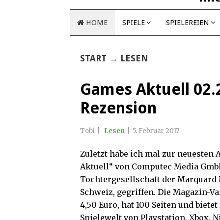
HOME
SPIELE
SPIELEREIEN
START
→
LESEN
Games Aktuell 02.
Rezension
Tobi
|
Lesen
|
5. Februar 2017
Zuletzt habe ich mal zur neuesten
Aktuell“ von Computec Media GmbH
Tochtergesellschaft der Marquard
Schweiz, gegriffen. Die Magazin-Va
4,50 Euro, hat 100 Seiten und biet
Spielewelt von Playstation, Xbox, 