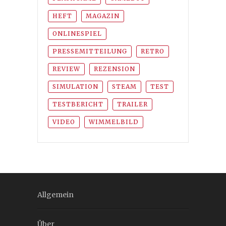
HEFT
MAGAZIN
ONLINESPIEL
PRESSEMITTEILUNG
RETRO
REVIEW
REZENSION
SIMULATION
STEAM
TEST
TESTBERICHT
TRAILER
VIDEO
WIMMELBILD
Allgemein
Über