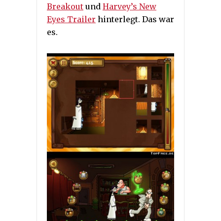
Breakout
und
Harvey’s New
Eyes Trailer
hinterlegt. Das war
es.