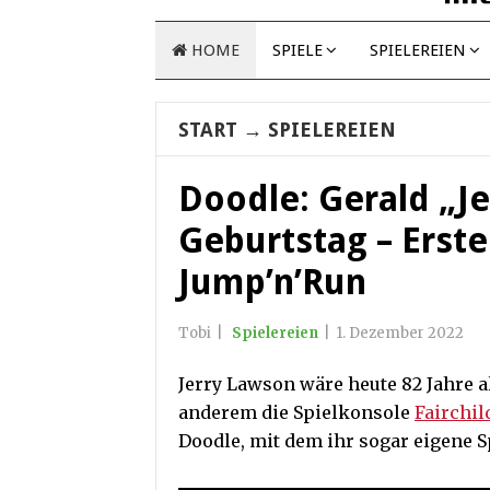
HOME
SPIELE
SPIELEREIEN
START
→
SPIELEREIEN
Doodle: Gerald „Je
Geburtstag – Erste
Jump’n’Run
Tobi
|
Spielereien
|
1. Dezember 2022
Jerry Lawson wäre heute 82 Jahre a
anderem die Spielkonsole
Fairchil
Doodle, mit dem ihr sogar eigene S