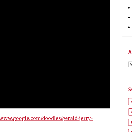
A
A
S
/www.google.com/doodles/gerald-jerry-