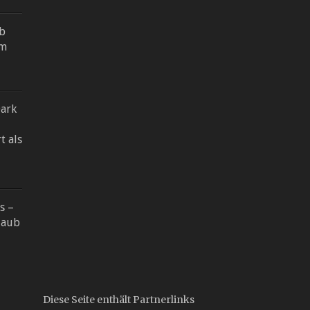
ab
im
Dark
t als
s –
rlaub
Diese Seite enthält Partnerlinks