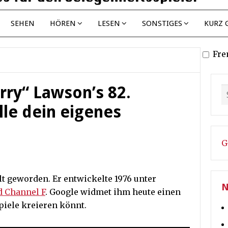
SEHEN
HÖREN
LESEN
SONSTIGES
KURZ 
Fre
rry“ Lawson’s 82.
lle dein eigenes
G
lt geworden. Er entwickelte 1976 unter
N
d Channel F
. Google widmet ihm heute einen
piele kreieren könnt.