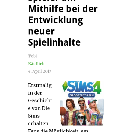
Mithilfe bei der
Entwicklung
neuer
Spielinhalte
Tobi
Käuflich
4. April 2017
Erstmalig
in der
Geschicht
e von Die
Sims
erhalten
Fans die Möglichkeit, am