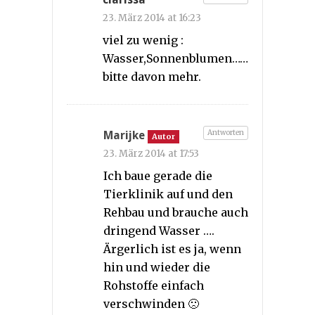
23. März 2014 at 16:23
viel zu wenig :
Wasser,Sonnenblumen……
bitte davon mehr.
Antworten
Marijke
Autor
23. März 2014 at 17:53
Ich baue gerade die
Tierklinik auf und den
Rehbau und brauche auch
dringend Wasser ….
Ärgerlich ist es ja, wenn
hin und wieder die
Rohstoffe einfach
verschwinden 🙁