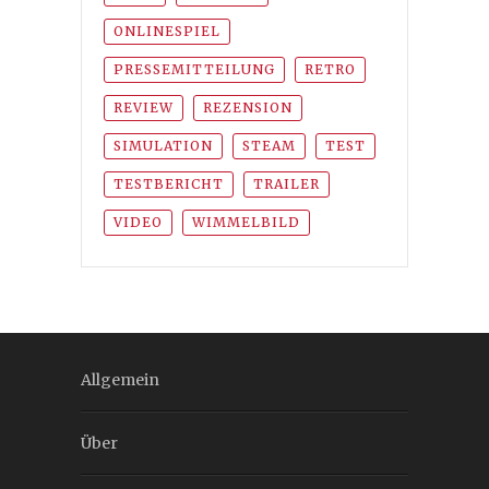
ONLINESPIEL
PRESSEMITTEILUNG
RETRO
REVIEW
REZENSION
SIMULATION
STEAM
TEST
TESTBERICHT
TRAILER
VIDEO
WIMMELBILD
Allgemein
Über