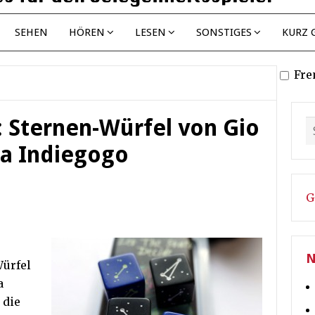
SEHEN
HÖREN
LESEN
SONSTIGES
KURZ 
Fre
: Sternen-Würfel von Gio
via Indiegogo
G
N
Würfel
a
 die