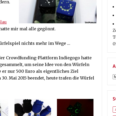
dern.
lau
atte mir mal alle gegönnt.
Z
T
rfelspiel nichts mehr im Wege …
0
er Crowdfunding-Plattform Indiegogo hatte
ngesammelt, um seine Idee von den Würfeln
A
 er nur 500 Euro als eigentliches Ziel
A
0. Mai 2015 beendet, heute trafen die Würfel
S