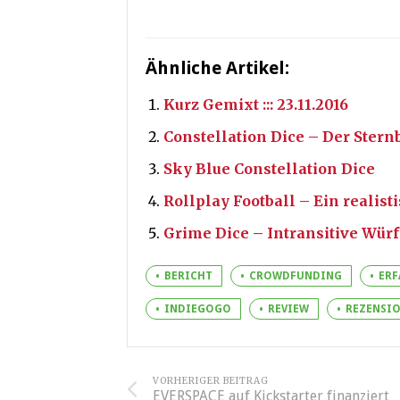
Ähnliche Artikel:
Kurz Gemixt ::: 23.11.2016
Constellation Dice – Der Stern
Sky Blue Constellation Dice
Rollplay Football – Ein realist
Grime Dice – Intransitive Würf
BERICHT
CROWDFUNDING
ERF
INDIEGOGO
REVIEW
REZENSI
VORHERIGER BEITRAG
EVERSPACE auf Kickstarter finanziert