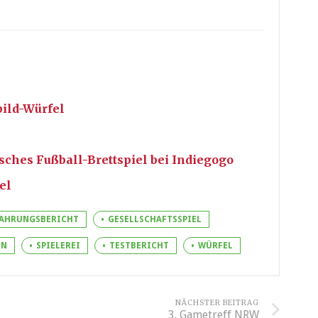
bild-Würfel
isches Fußball-Brettspiel bei Indiegogo
el
AHRUNGSBERICHT
GESELLSCHAFTSSPIEL
ON
SPIELEREI
TESTBERICHT
WÜRFEL
NÄCHSTER BEITRAG
3. Gametreff NRW