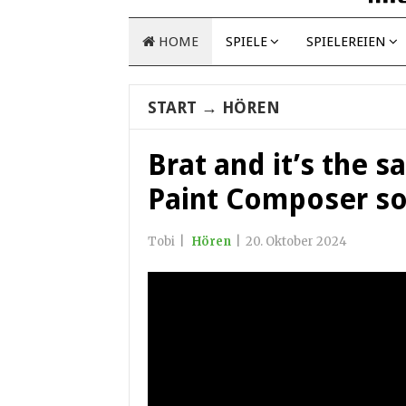
HOME
SPIELE
SPIELEREIEN
START
→
HÖREN
Brat and it’s the s
Paint Composer so 
Tobi
|
Hören
|
20. Oktober 2024