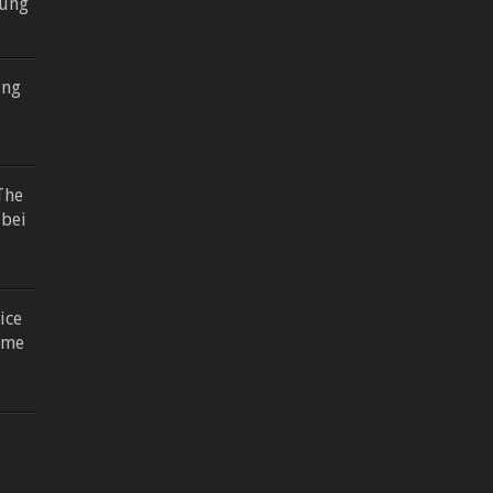
lung
ung
The
 bei
ice
ome