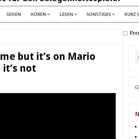
SEHEN
HÖREN
LESEN
SONSTIGES
KURZ 
Fre
ame but it’s on Mario
it’s not
G
N