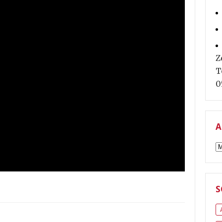
Z
T
0
A
A
S