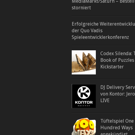
MediaMarkt/Saturn – Bestel
storniert
Erfolgreiche Weiterentwickl
der Quo Vadis
Spieleentwicklerkonferenz
Codex Silenda: 
Book of Puzzles
Kickstarter
DJ Delivery Serv
von Kontor: Jer
LIVE
Tüftelspiel One
Hundred Ways
angekündigt