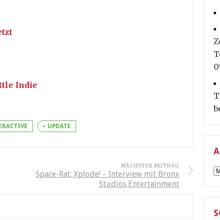
tzt
Z
T
0
tle Indie
T
b
ERACTIVE
UPDATE
A
NÄCHSTER BEITRAG
A
Space-Rat: Xplode! – Interview mit Bronx
Studios Entertainment
S