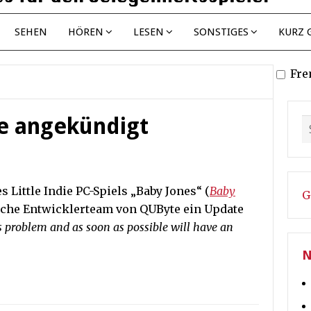
SEHEN
HÖREN
LESEN
SONSTIGES
KURZ 
Fre
e angekündigt
Little Indie PC-Spiels „Baby Jones“ (
Baby
G
ische Entwicklerteam von QUByte ein Update
 problem and as soon as possible will have an
N