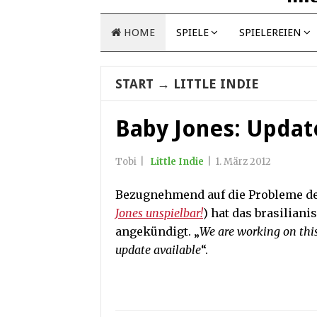
HOME
SPIELE
SPIELEREIEN
START
→
LITTLE INDIE
Baby Jones: Updat
Tobi
|
Little Indie
|
1. März 2012
Bezugnehmend auf die Probleme des 
Jones unspielbar!
) hat das brasilian
angekündigt. „
We are working on this
update available
“.