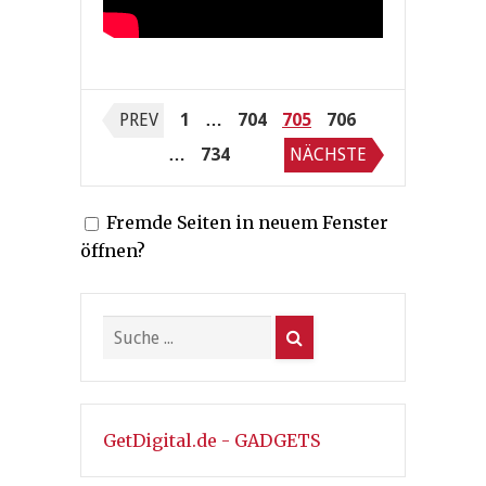
Seitennummerierung
PREV
1
…
704
705
706
der
…
734
NÄCHSTE
Beiträge
Fremde Seiten in neuem Fenster
öffnen?
GetDigital.de - GADGETS