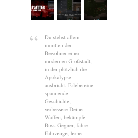
Du stehst allein
inmitten der
Bewohner einer
modernen Großstadt,
in der plötzlich die
Apokalypse
ausbricht. Erlebe eine
spannende
Geschichte,
verbessere Deine
Waffen, bekämpfe
Boss-Gegner, fahre
Fahrzeuge, lerne