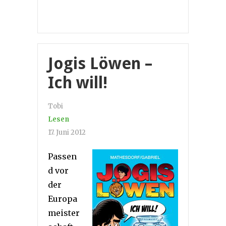
Jogis Löwen –
Ich will!
Tobi
Lesen
17. Juni 2012
Passen
d vor
der
Europa
meister