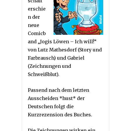
schaft
erschie
n der
neue
Comicb
and „Jogis Löwen – Ich will!“
von Lutz Mathesdorf (Story und
Farbrausch) und Gabriel
(Zeichnungen und
Schweißblut).
Passend nach dem letzten
Ausscheiden *hust* der
Deutschen folgt die
Kurzrezension des Buches.
Die Zeichnungen wirken ein