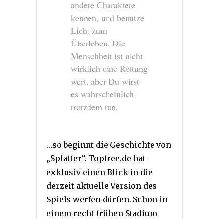
andere Charaktere
kennen, und benutze
Licht zum
Überleben. Die
Menschheit ist nicht
wirklich eine Rettung
wert, aber Du wirst
es wahrscheinlich
trotzdem tun.
…so beginnt die Geschichte von
„Splatter“. Topfree.de hat
exklusiv einen Blick in die
derzeit aktuelle Version des
Spiels werfen dürfen. Schon in
einem recht frühen Stadium