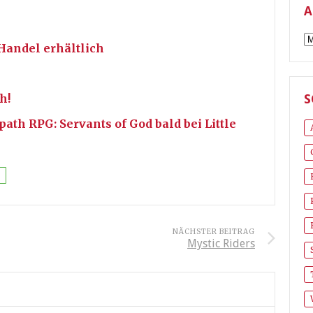
A
A
Handel erhältlich
h!
S
ath RPG: Servants of God bald bei Little
NÄCHSTER BEITRAG
Mystic Riders