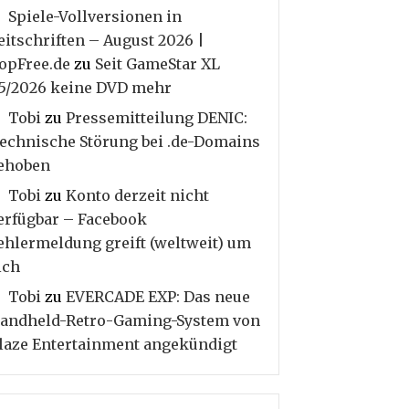
Spiele-Vollversionen in
eitschriften – August 2026 |
opFree.de
zu
Seit GameStar XL
5/2026 keine DVD mehr
Tobi
zu
Pressemitteilung DENIC:
echnische Störung bei .de-Domains
ehoben
Tobi
zu
Konto derzeit nicht
erfügbar – Facebook
ehlermeldung greift (weltweit) um
ich
Tobi
zu
EVERCADE EXP: Das neue
andheld-Retro-Gaming-System von
laze Entertainment angekündigt