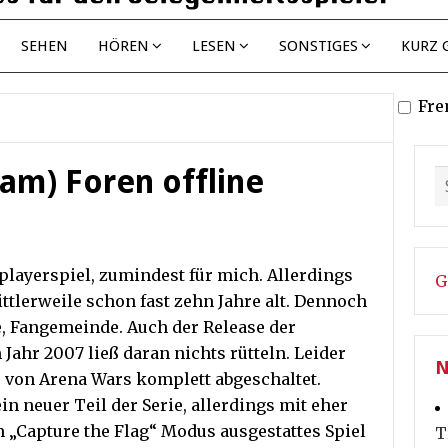
SEHEN
HÖREN
LESEN
SONSTIGES
KURZ 
Fre
am) Foren offline
playerspiel, zumindest für mich. Allerdings
G
ittlerweile schon fast zehn Jahre alt. Dennoch
e, Fangemeinde. Auch der Release der
Jahr 2007 ließ daran nichts rütteln. Leider
N
r von Arena Wars komplett abgeschaltet.
in neuer Teil der Serie, allerdings mit eher
 „Capture the Flag“ Modus ausgestattes Spiel
T