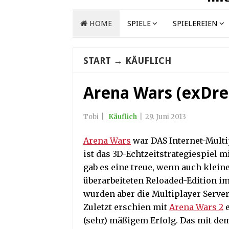
HOME
SPIELE
SPIELEREIEN
START
→
KÄUFLICH
Arena Wars (exDre
Tobi
|
Käuflich
|
29. Juni 2013
Arena Wars
war DAS Internet-Multi
ist das 3D-Echtzeitstrategiespiel m
gab es eine treue, wenn auch klein
überarbeiteten Reloaded-Edition im 
wurden aber die Multiplayer-Serve
Zuletzt erschien mit
Arena Wars 2
e
(sehr) mäßigem Erfolg.
Das mit dem