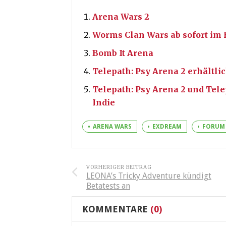
Arena Wars 2
Worms Clan Wars ab sofort im 
Bomb It Arena
Telepath: Psy Arena 2 erhältlic
Telepath: Psy Arena 2 und Telep
Indie
ARENA WARS
EXDREAM
FORUM
VORHERIGER BEITRAG
LEONA’s Tricky Adventure kündigt
Betatests an
KOMMENTARE
(0)