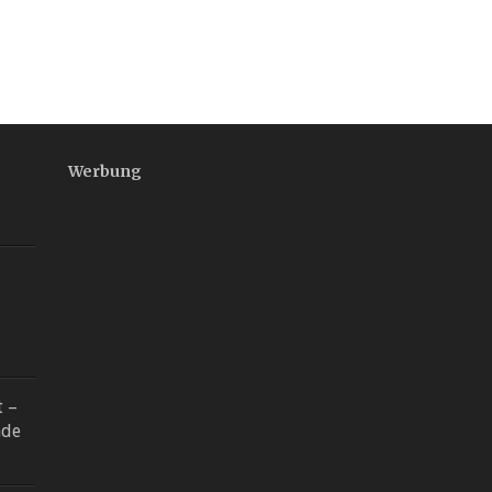
Werbung
t –
nde