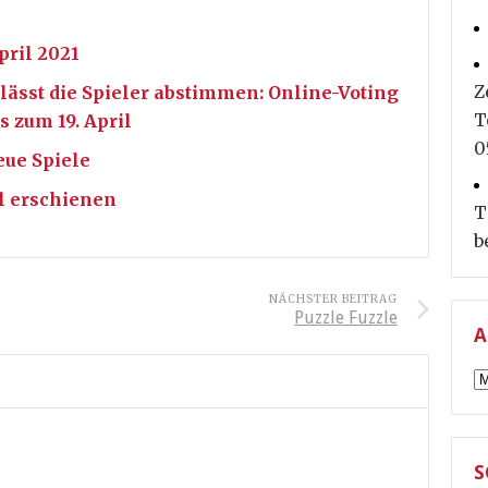
pril 2021
Z
lässt die Spieler abstimmen: Online-Voting
T
s zum 19. April
0
eue Spiele
il erschienen
T
b
NÄCHSTER BEITRAG
Puzzle Fuzzle
A
A
S