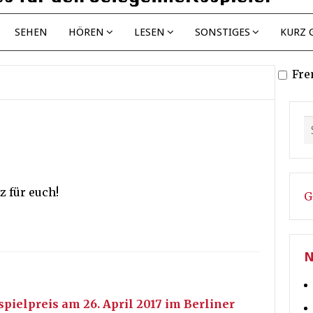
SEHEN
HÖREN
LESEN
SONSTIGES
KURZ 
Fre
z für euch!
G
N
ielpreis am 26. April 2017 im Berliner