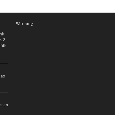
Werbung
mit
, 2
znik
deo
nnen