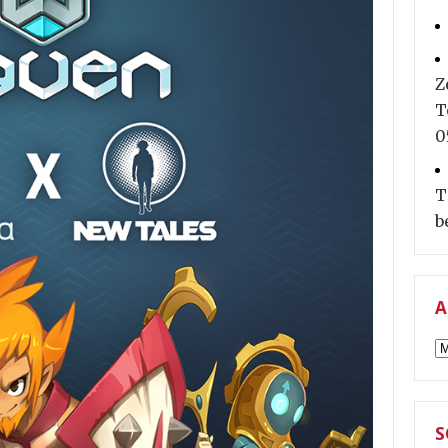
Z
T
0
T
b
A
A
S