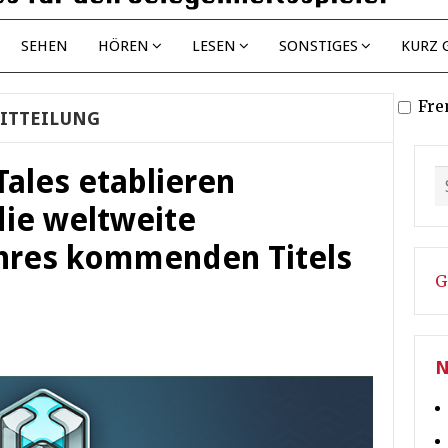
SEHEN
HÖREN
LESEN
SONSTIGES
KURZ 
Fre
ITTEILUNG
ales etablieren
die weltweite
ihres kommenden Titels
G
N