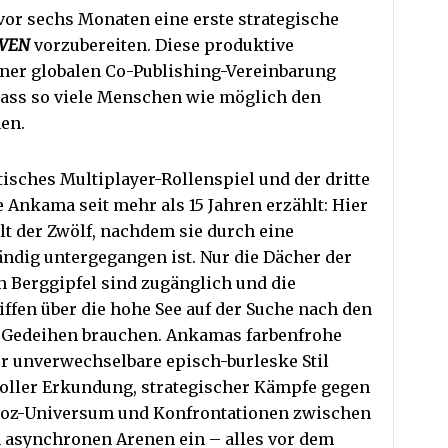
or sechs Monaten eine erste strategische
VEN
vorzubereiten. Diese produktive
ner globalen Co-Publishing-Vereinbarung
, dass so viele Menschen wie möglich den
en.
tisches Multiplayer-Rollenspiel und der dritte
e Ankama seit mehr als 15 Jahren erzählt: Hier
lt der Zwölf, nachdem sie durch eine
ändig untergegangen ist. Nur die Dächer der
 Berggipfel sind zugänglich und die
ffen über die hohe See auf der Suche nach den
d Gedeihen brauchen. Ankamas farbenfrohe
r unverwechselbare episch-burleske Stil
oller Erkundung, strategischer Kämpfe gegen
oz-Universum und Konfrontationen zwischen
n asynchronen Arenen ein – alles vor dem