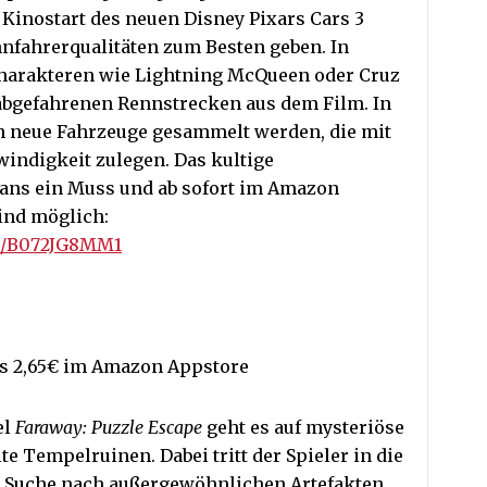
 Kinostart des neuen Disney Pixars Cars 3
nnfahrerqualitäten zum Besten geben. In
harakteren wie Lightning McQueen oder Cruz
 abgefahrenen Rennstrecken aus dem Film. In
 neue Fahrzeuge gesammelt werden, die mit
indigkeit zulegen. Das kultige
-Fans ein Muss und ab sofort im Amazon
ind möglich:
ct/B072JG8MM1
is 2,65€ im Amazon Appstore
el
Faraway: Puzzle Escape
geht es auf mysteriöse
e Tempelruinen. Dabei tritt der Spieler in die
r Suche nach außergewöhnlichen Artefakten