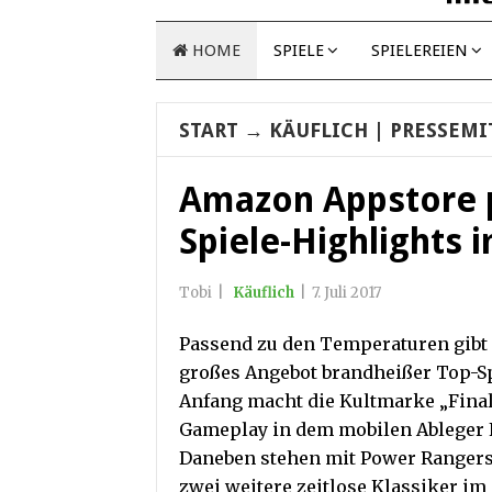
HOME
SPIELE
SPIELEREIEN
START
→
KÄUFLICH
| PRESSEMI
Amazon Appstore p
Spiele-Highlights 
Tobi
|
Käuflich
|
7. Juli 2017
Passend zu den Temperaturen gibt e
großes Angebot brandheißer Top-S
Anfang macht die Kultmarke „Final 
Gameplay in dem mobilen Ableger F
Daneben stehen mit Power Rangers
zwei weitere zeitlose Klassiker i