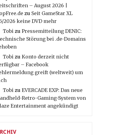
eitschriften – August 2026 |
opFree.de
zu
Seit GameStar XL
5/2026 keine DVD mehr
Tobi
zu
Pressemitteilung DENIC:
echnische Störung bei .de-Domains
ehoben
Tobi
zu
Konto derzeit nicht
erfügbar – Facebook
ehlermeldung greift (weltweit) um
ich
Tobi
zu
EVERCADE EXP: Das neue
andheld-Retro-Gaming-System von
laze Entertainment angekündigt
RCHIV