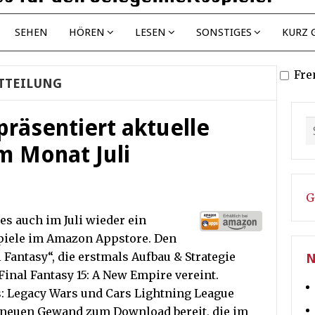
SEHEN
HÖREN
LESEN
SONSTIGES
KURZ 
Fre
TTEILUNG
räsentiert aktuelle
im Monat Juli
G
s auch im Juli wieder ein
piele im Amazon Appstore. Den
Fantasy“, die erstmals Aufbau & Strategie
N
inal Fantasy 15: A New Empire vereint.
: Legacy Wars und Cars Lightning League
m neuen Gewand zum Download bereit, die im