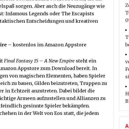
Z
elspaß sorgen. Aber auch die Neuzugänge wie
T
st: Infamous Legends oder The Escapists
0
, taktischen Entscheidungen und kreativen
T
ire
– kostenlos im Amazon Appstore
b
it
Final Fantasy 15 – A New Empire
steht ein
v
 Amazon Appstore zum Download bereit. In
F
ngen von magischen Elementen, haben Spieler
s
eich zu bauen, Gilden beizutreten, Truppen zu
 in Echtzeit anzutreten. Dabei bildet die
H
ächtige Armeen aufzustellen und Allianzen zu
B
 feindlich gesinnte Spieler bekämpfen.
chehen in der Welt von Eos statt, die jedem
A