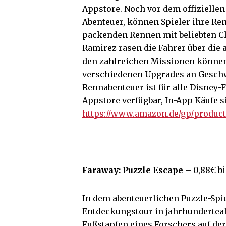
Appstore. Noch vor dem offiziellen
Abenteuer, können Spieler ihre Re
packenden Rennen mit beliebten C
Ramirez rasen die Fahrer über die
den zahlreichen Missionen können
verschiedenen Upgrades an Geschw
Rennabenteuer ist für alle Disney
Appstore verfügbar, In-App Käufe s
https://www.amazon.de/gp/produ
Faraway: Puzzle Escape
– 0,88€ b
In dem abenteuerlichen Puzzle-Spi
Entdeckungstour in jahrhundertealt
Fußstapfen eines Forschers auf de