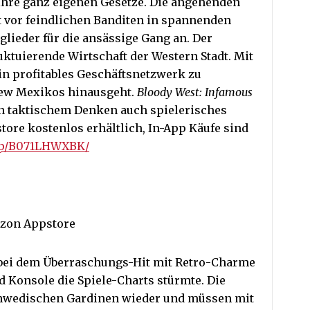
hre ganz eigenen Gesetze. Die angehenden
t vor feindlichen Banditen in spannenden
lieder für die ansässige Gang an. Der
fluktuierende Wirtschaft der Western Stadt. Mit
in profitables Geschäftsnetzwerk zu
New Mexikos hinausgeht.
Bloody West: Infamous
n taktischem Denken auch spielerisches
ore kostenlos erhältlich, In-App Käufe sind
dp/B071LHWXBK/
zon Appstore
bei dem Überraschungs-Hit mit Retro-Charme
nd Konsole die Spiele-Charts stürmte. Die
schwedischen Gardinen wieder und müssen mit