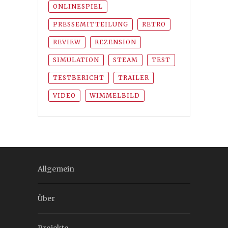
ONLINESPIEL
PRESSEMITTEILUNG
RETRO
REVIEW
REZENSION
SIMULATION
STEAM
TEST
TESTBERICHT
TRAILER
VIDEO
WIMMELBILD
Allgemein
Über
Projekte