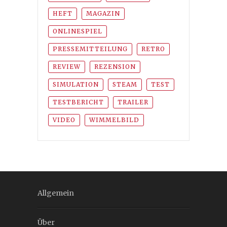
HEFT
MAGAZIN
ONLINESPIEL
PRESSEMITTEILUNG
RETRO
REVIEW
REZENSION
SIMULATION
STEAM
TEST
TESTBERICHT
TRAILER
VIDEO
WIMMELBILD
Allgemein
Über