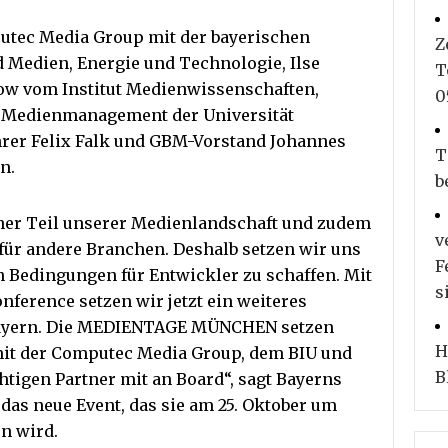
utec Media Group mit der bayerischen
Z
d Medien, Energie und Technologie, Ilse
T
zkow vom Institut Medienwissenschaften,
0
Medienmanagement der Universität
hrer Felix Falk und GBM-Vorstand Johannes
T
n.
b
icher Teil unserer Medienlandschaft und zudem
v
 für andere Branchen. Deshalb setzen wir uns
F
en Bedingungen für Entwickler zu schaffen. Mit
s
ference setzen wir jetzt ein weiteres
 Bayern. Die MEDIENTAGE MÜNCHEN setzen
H
mit der Computec Media Group, dem BIU und
B
tigen Partner mit an Board“, sagt Bayerns
das neue Event, das sie am 25. Oktober um
en wird.