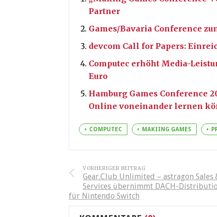
Partner
Games/Bavaria Conference zum
devcom Call for Papers: Einre
Computec erhöht Media-Leistun
Euro
Hamburg Games Conference 2015
Online voneinander lernen k
COMPUTEC
MAKIING GAMES
P
VORHERIGER BEITRAG
Gear.Club Unlimited – astragon Sales 
Services übernimmt DACH-Distributi
für Nintendo Switch