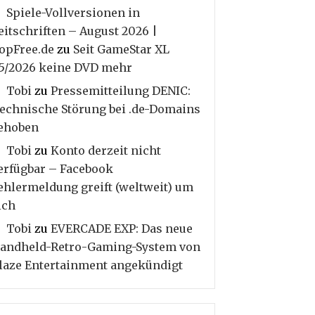
Spiele-Vollversionen in
eitschriften – August 2026 |
opFree.de
zu
Seit GameStar XL
5/2026 keine DVD mehr
Tobi
zu
Pressemitteilung DENIC:
echnische Störung bei .de-Domains
ehoben
Tobi
zu
Konto derzeit nicht
erfügbar – Facebook
ehlermeldung greift (weltweit) um
ich
Tobi
zu
EVERCADE EXP: Das neue
andheld-Retro-Gaming-System von
laze Entertainment angekündigt