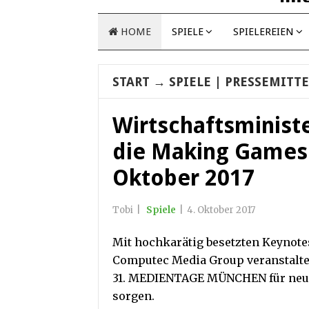
HOME
SPIELE
SPIELEREIEN
START
→
SPIELE
| PRESSEMITT
Wirtschaftsministe
die Making Games
Oktober 2017
Tobi
|
Spiele
|
4. Oktober 2017
Mit hochkarätig besetzten Keynote
Computec Media Group veranstalt
31. MEDIENTAGE MÜNCHEN für neue 
sorgen.