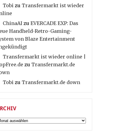
Tobi
zu
Transfermarkt ist wieder
nline
ChinaAI
zu
EVERCADE EXP: Das
eue Handheld-Retro-Gaming-
ystem von Blaze Entertainment
ngekündigt
Transfermarkt ist wieder online |
opFree.de
zu
Transfermarkt.de
own
Tobi
zu
Transfermarkt.de down
RCHIV
rchiv