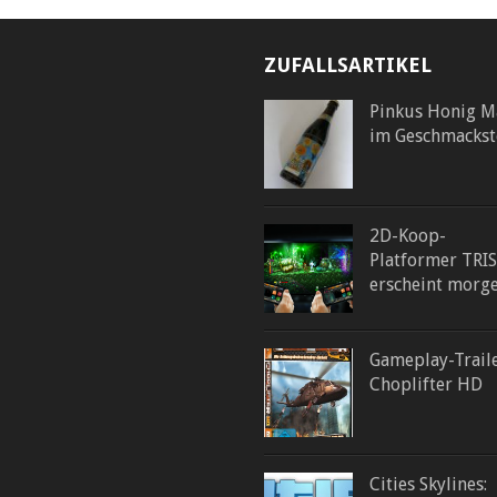
ZUFALLSARTIKEL
Pinkus Honig M
im Geschmackst
2D-Koop-
Platformer TRI
erscheint morg
Gameplay-Trail
Choplifter HD
Cities Skylines: