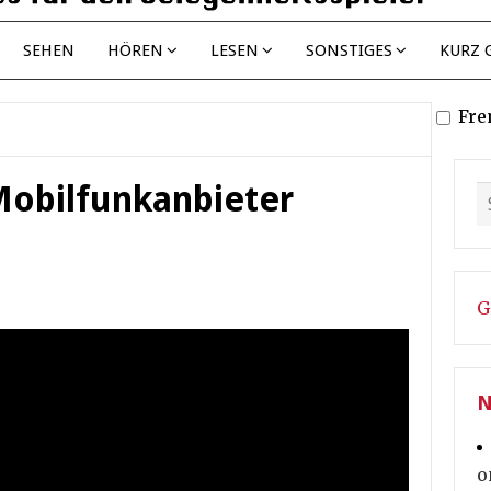
SEHEN
HÖREN
LESEN
SONSTIGES
KURZ 
Fre
obilfunkanbieter
G
N
o