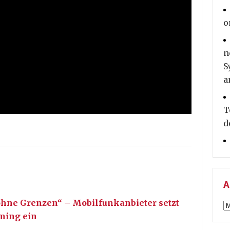
o
n
S
a
T
d
A
ohne Grenzen“ – Mobilfunkanbieter setzt
A
ming ein