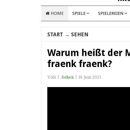
HOME
SPIELE
SPIELEREIEN
START
→
SEHEN
Warum heißt der M
fraenk fraenk?
Tobi
|
Sehen
|
19. Juni 2025