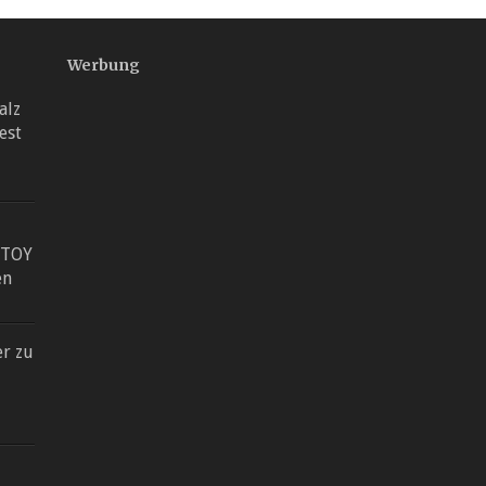
Werbung
alz
est
STOY
en
er zu