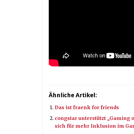
Ähnliche Artikel:
Das ist fraenk for friends
congstar unterstützt „Gaming 
sich für mehr Inklusion im Ga