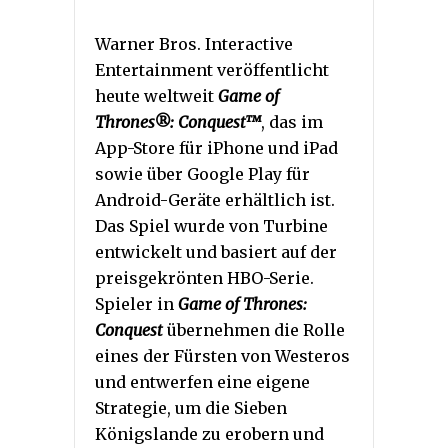
Warner Bros. Interactive
Entertainment veröffentlicht
heute weltweit
Game of
Thrones®: Conquest™
, das im
App-Store für iPhone und iPad
sowie über Google Play für
Android-Geräte erhältlich ist.
Das Spiel wurde von Turbine
entwickelt und basiert auf der
preisgekrönten HBO-Serie.
Spieler in
Game of Thrones:
Conquest
übernehmen die Rolle
eines der Fürsten von Westeros
und entwerfen eine eigene
Strategie, um die Sieben
Königslande zu erobern und