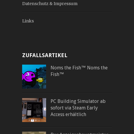
Datenschutz & Impressum
Links
ZUFALLSARTIKEL
Noms the Fish™ Noms the
Fish™
PC Building Simulator ab
sofort via Steam Early
Access erhältlich