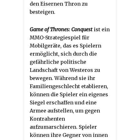
den Eisernen Thron zu
besteigen.
Game of Thrones: Conquest
ist ein
MMO-Strategiespiel für
Mobilgeräte, das es Spielern
ermöglicht, sich durch die
gefährliche politische
Landschaft von Westeros zu
bewegen. Während sie ihr
Familiengeschlecht etablieren,
können die Spieler ein eigenes
Siegel erschaffen und eine
Armee aufstellen, um gegen
Kontrahenten
aufzumarschieren. Spieler
können ihre Gegner von innen