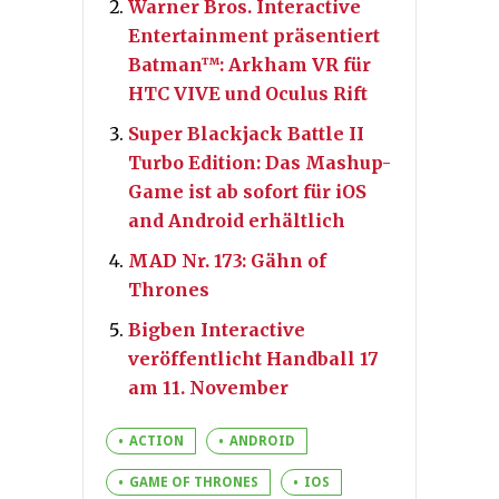
Warner Bros. Interactive
Entertainment präsentiert
Batman™: Arkham VR für
HTC VIVE und Oculus Rift
Super Blackjack Battle II
Turbo Edition: Das Mashup-
Game ist ab sofort für iOS
and Android erhältlich
MAD Nr. 173: Gähn of
Thrones
Bigben Interactive
veröffentlicht Handball 17
am 11. November
ACTION
ANDROID
GAME OF THRONES
IOS