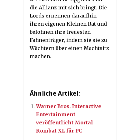
die Allianz mit sich bringt. Die
Lords ernennen daraufhin
ihren eigenen Kleinen Rat und
belohnen ihre treuesten
Fahnenträger, indem sie sie zu
Wächtern über einen Machtsitz
machen.
Ähnliche Artikel:
Warner Bros. Interactive
Entertainment
veröffentlicht Mortal
Kombat XL für PC