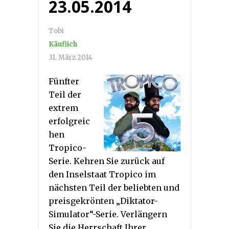
23.05.2014
Tobi
Käuflich
31. März 2014
Fünfter
Teil der
extrem
erfolgreic
hen
Tropico-
Serie. Kehren Sie zurück auf
den Inselstaat Tropico im
nächsten Teil der beliebten und
preisgekrönten „Diktator-
Simulator“-Serie. Verlängern
Sie die Herrschaft Ihrer