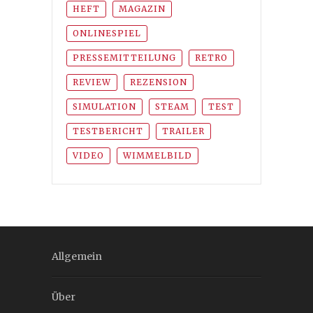
HEFT
MAGAZIN
ONLINESPIEL
PRESSEMITTEILUNG
RETRO
REVIEW
REZENSION
SIMULATION
STEAM
TEST
TESTBERICHT
TRAILER
VIDEO
WIMMELBILD
Allgemein
Über