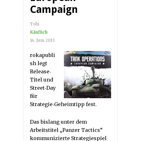
Campaign
Tobi
Käuflich
14. Juni 2013
rokapubli
sh legt
Release‐
Titel und
Street‐Day
für
Strategie‐Geheimtipp fest.
Das bislang unter dem
Arbeitstitel „Panzer Tactics“
kommunizierte Strategiespiel