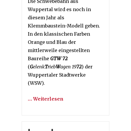
Die Schwebebahn aus
Wuppertal wird es noch in
diesem Jahr als
Klemmbaustein-Modell geben.
In den klassischen Farben
Orange und Blau der
mittlerweile eingestellten
Baureihe
GTW 72
(
G
elenk
T
rieb
W
agen
19
72
) der
Wuppertaler Stadtwerke
(WSW).
… Weiterlesen