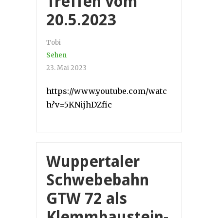
Treffen vom
20.5.2023
Tobi
Sehen
23. Mai 2023
https://www.youtube.com/watc
h?v=5KNijhDZfic
Wuppertaler
Schwebebahn
GTW 72 als
Klemmbaustein-